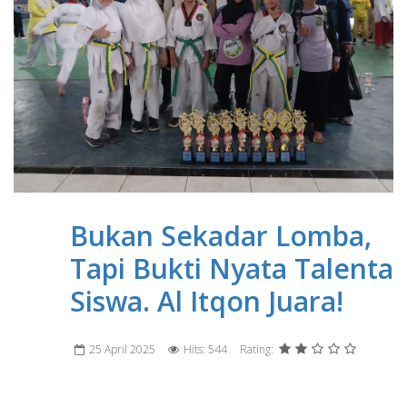
Bukan Sekadar Lomba,
Tapi Bukti Nyata Talenta
Siswa. Al Itqon Juara!
25 April 2025
Hits: 544
Rating: